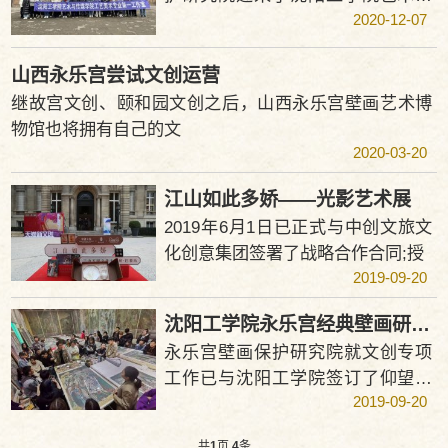
2020-12-07
传媒
山西永乐宫尝试文创运营
继故宫文创、颐和园文创之后，山西永乐宫壁画艺术博
物馆也将拥有自己的文
2020-03-20
江山如此多娇——光影艺术展
2019年6月1日已正式与中创文旅文
化创意集团签署了战略合作合同;授
2019-09-20
沈阳工学院永乐宫经典壁画研究师生优秀临摹作
永乐宫壁画保护研究院就文创专项
工作已与沈阳工学院签订了仰望经
2019-09-20
典沈阳工
共
1
页
4
条