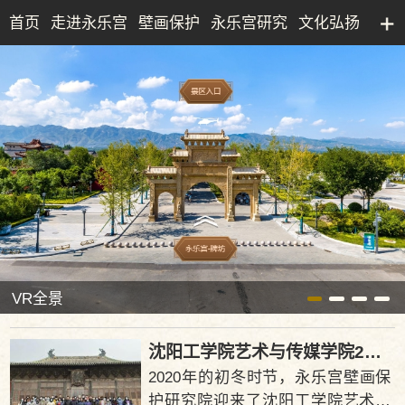
首页
走进永乐宫
壁画保护
永乐宫研究
文化弘扬
永乐宫研究院
文化产业
博物馆
典藏精品
VR全景
沈阳工学院艺术与传媒学院2020年永乐宫壁画临摹活动顺利完成
2020年的初冬时节，永乐宫壁画保
护研究院迎来了沈阳工学院艺术与