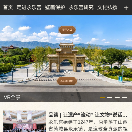
首页
走进永乐宫
壁画保护
永乐宫研究
文化弘扬
永乐宫研究院
文化产业
博物馆
典藏精品
VR全景
品读 | 让遗产“流动” 让文物“说话”观妙入真——永乐宫的建筑艺术与传承展（甘婷婷）
永乐宫始建于1247年，原坐落于山西
省芮城县永乐镇，是道教全真派的祖