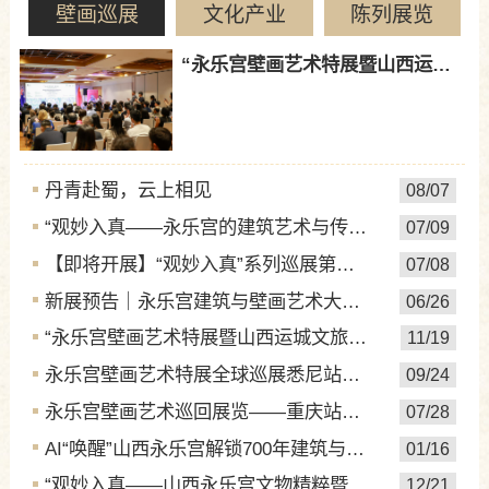
壁画巡展
文化产业
陈列展览
“永乐宫壁画艺术特展暨山西运城文旅推介会”在悉尼成功开
丹青赴蜀，云上相见
08/07
“观妙入真——永乐宫的建筑艺术与传承”展览在四川博物院
07/09
【即将开展】“观妙入真”系列巡展第七站——成都站：永乐
07/08
新展预告｜永乐宫建筑与壁画艺术大展！限量早鸟票启售！
06/26
“永乐宫壁画艺术特展暨山西运城文旅推介会”在悉尼成功开
11/19
永乐宫壁画艺术特展全球巡展悉尼站即将开启！
09/24
永乐宫壁画艺术巡回展览——重庆站首展7月31日开幕！！
07/28
AI“唤醒”山西永乐宫解锁700年建筑与壁画传奇“观妙
01/16
“观妙入真——山西永乐宫文物精粹暨数字艺术大展”即将亮
12/21