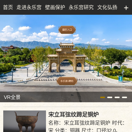
首页
走进永乐宫
壁画保护
永乐宫研究
文化弘扬
永乐宫研究院
文化产业
博物馆
典藏精品
VR全景
宋立耳弦纹蹄足铜炉
名称：宋立耳弦纹蹄足铜炉 时代：
宋 分类：铜器 尺寸：口径32.0、