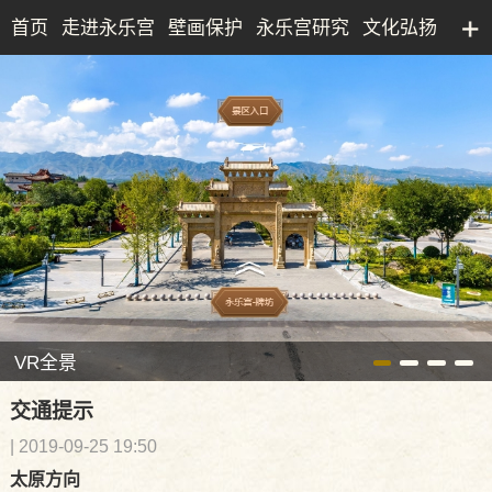
首页
走进永乐宫
壁画保护
永乐宫研究
文化弘扬
永乐宫研究院
文化产业
博物馆
典藏精品
VR全景
交通提示
| 2019-09-25 19:50
太原方向